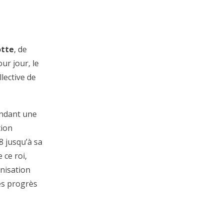
otte
, de
ur jour, le
llective de
endant une
tion
8 jusqu’à sa
 ce roi,
rnisation
es progrès