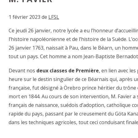
1 février 2023
de
LFSL
Ce jeudi 26 janvier, notre lycée a eu l’honneur d’accueillir
l’histoire napoléonienne et de l’histoire de la Suède. L’oc
26 janvier 1763, naissait à Pau, dans le Béarn, un homme do
tout un pays. Cet homme a nom Jean-Baptiste Bernadotte
Devant nos
deux classes de Première
, en lien avec l
heure sur le destin singulier de ce Béarnais qui, après 
française, fut désigné à Örebro prince héritier du trône
mort en 1844. Au cours de son intervention, M. Favier a 
français de naissance, suédois d’adoption, catholique c
rapide du pays, passant par le creusement du Göta Kana
dans les techniques agricoles, tout ceci conduisant fina