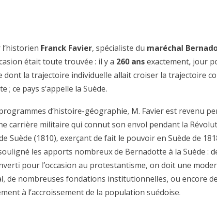
 l’historien
Franck Favier
, spécialiste du
maréchal Bernad
casion était toute trouvée : il y a
260 ans
exactement, jour po
nt la trajectoire individuelle allait croiser la trajectoire co
 ; ce pays s’appelle la Suède.
es programmes d’histoire-géographie, M. Favier est revenu p
une carrière militaire qui connut son envol pendant la Révolu
 de Suède (1810), exerçant de fait le pouvoir en Suède de 181
souligné les apports nombreux de Bernadotte à la Suède : de
onverti pour l’occasion au protestantisme, on doit une mode
l, de nombreuses fondations institutionnelles, ou encore d
lement à l’accroissement de la population suédoise.