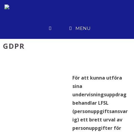
Hoppa
till
innehåll
MENU
GDPR
För att kunna utföra
sina
undervisningsuppdrag
behandlar LFSL
(personuppgiftsansvar
ig) ett brett urval av
personuppgifter för