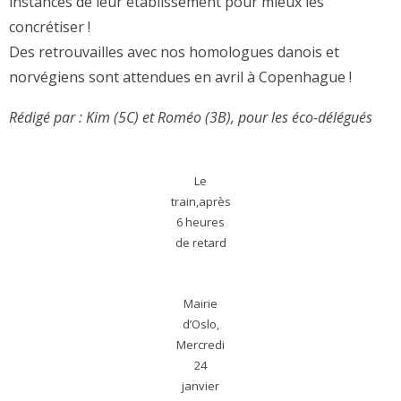
instances de leur établissement pour mieux les
concrétiser !
Des retrouvailles avec nos homologues danois et
norvégiens sont attendues en avril à Copenhague !
Rédigé par : Kim (5C) et Roméo (3B), pour les éco-délégués
Le
train,après
6 heures
de retard
Mairie
d’Oslo,
Mercredi
24
janvier