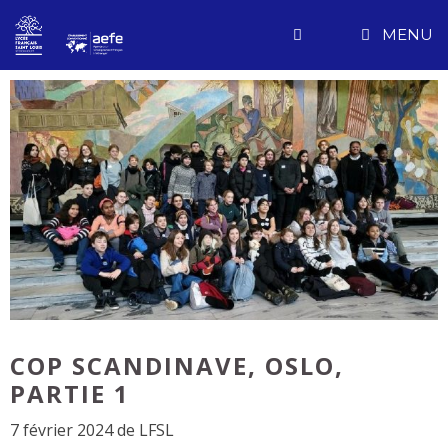
Aller
MENU
au
contenu
COP SCANDINAVE, OSLO,
PARTIE 1
7 février 2024
de
LFSL