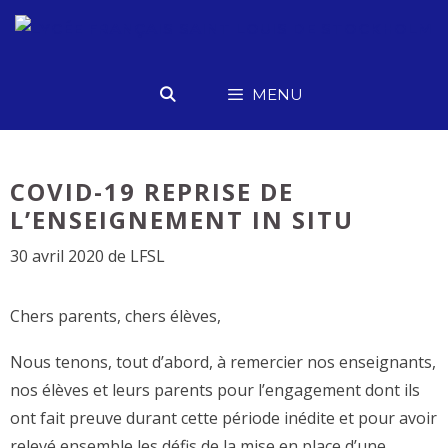
Aller
au
contenu
MENU
COVID-19 REPRISE DE
L’ENSEIGNEMENT IN SITU
30 avril 2020
de
LFSL
Chers parents, chers élèves,
Nous tenons, tout d’abord, à remercier nos enseignants,
nos élèves et leurs parents pour l’engagement dont ils
ont fait preuve durant cette période inédite et pour avoir
relevé ensemble les défis de la mise en place d’une