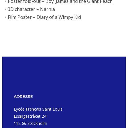
• Poster fold-out – Boy; James and the Giant Peach
• 3D character – Narnia
• Film Poster – Diary of a Wimpy Kid
ADRESSE
Lycée Français Saint Louis
Essingestråket 24
112 66 Stockholm