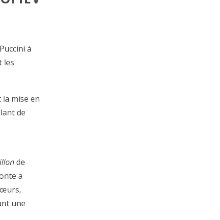
uccini à
 les
t la mise en
llant de
illon
de
onte a
sœurs,
rant une