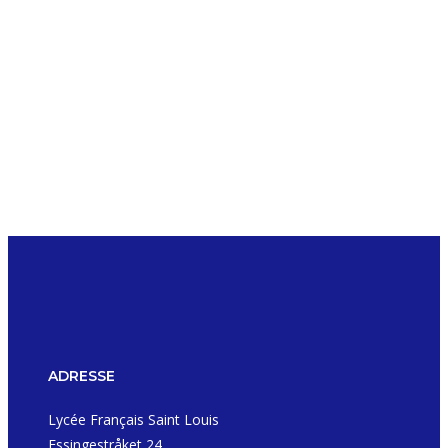
ADRESSE
Lycée Français Saint Louis
Essingestråket 24