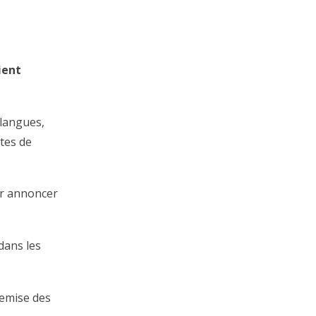
ient
 langues,
tes de
ir annoncer
dans les
remise des