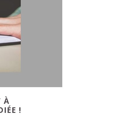
 À
IÉE !