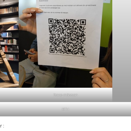
Saco-mässan
KTH
 :