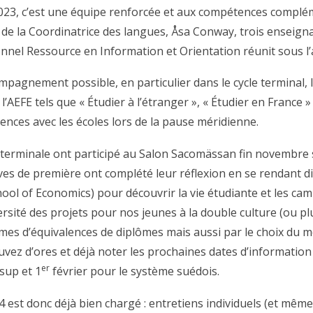
023, c’est une équipe renforcée et aux compétences complém
s de la Coordinatrice des langues, Åsa Conway, trois enseig
nnel Ressource en Information et Orientation réunit sous l
ompagnement possible, en particulier dans le cycle terminal, 
EFE tels que « Étudier à l’étranger », « Étudier en France 
rences avec les écoles lors de la pause méridienne.
erminale ont participé au Salon Sacomässan fin novembre su
èves de première ont complété leur réflexion en se rendant 
l of Economics) pour découvrir la vie étudiante et les campu
ité des projets pour nos jeunes à la double culture (ou plus 
rmes d’équivalences de diplômes mais aussi par le choix du m
 pouvez d’ores et déjà noter les prochaines dates d’information
er
sup et 1
février pour le système suédois.
est donc déjà bien chargé : entretiens individuels (et même s