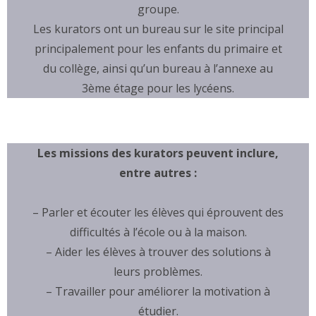
groupe.
Les kurators ont un bureau sur le site principal
principalement pour les enfants du primaire et
du collège, ainsi qu’un bureau à l’annexe au
3ème étage pour les lycéens.
Les missions des kurators peuvent inclure,
entre autres :
– Parler et écouter les élèves qui éprouvent des
difficultés à l’école ou à la maison.
– Aider les élèves à trouver des solutions à
leurs problèmes.
– Travailler pour améliorer la motivation à
étudier.