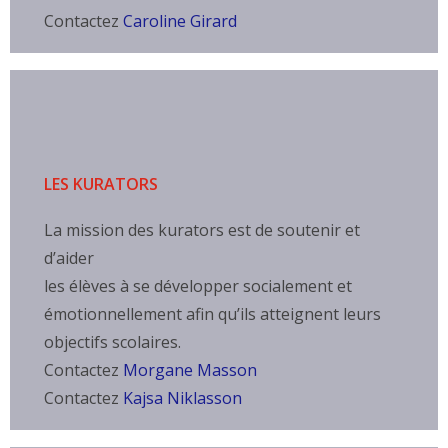
Contactez
Caroline Girard
LES KURATORS
La mission des kurators est de soutenir et
d’aider
les élèves à se développer socialement et
émotionnellement afin qu’ils atteignent leurs
objectifs scolaires.
Contactez
Morgane Masson
Contactez
Kajsa Niklasson