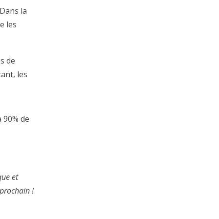
 Dans la
e les
es de
ant, les
à 90% de
que et
 prochain !