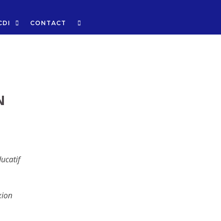
CDI
CONTACT
N
ducatif
xion