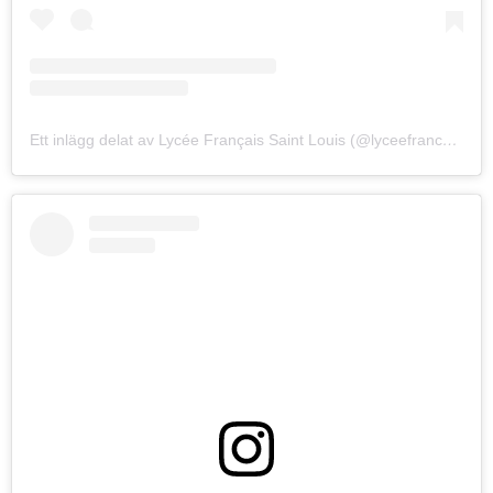
Ett inlägg delat av Lycée Français Saint Louis (@lyceefrancaisstockholm)