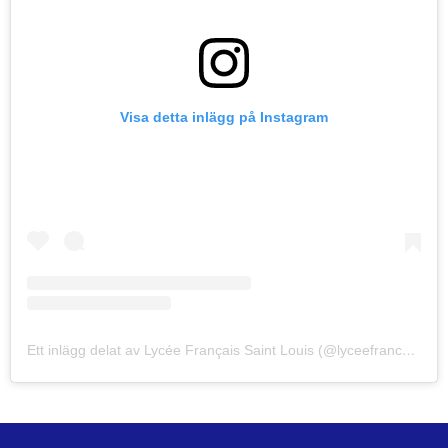
Visa detta inlägg på Instagram
Ett inlägg delat av Lycée Français Saint Louis (@lyceefrancaisstockholm)