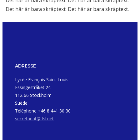
Det här är bara skräptext. Det här är bara skräptext.
Det här är bara skräptext. Det här är bara skräptext.
ADRESSE
Lycée Français Saint Louis
Essingestråket 24
112 66 Stockholm
Suède
Téléphone +46 8 441 30 30
secretariat@lfsl.net