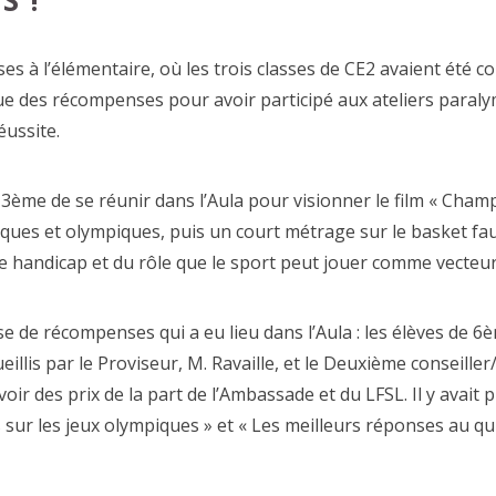
S !
es à l’élémentaire, où les trois classes de CE2 avaient été 
que des récompenses pour avoir participé aux ateliers paralym
éussite.
e 3ème de se réunir dans l’Aula pour visionner le film « Cha
ques et olympiques, puis un court métrage sur le basket faut
 de handicap et du rôle que le sport peut jouer comme vecteu
se de récompenses qui a eu lieu dans l’Aula : les élèves de 
cueillis par le Proviseur, M. Ravaille, et le Deuxième conseill
ir des prix de la part de l’Ambassade et du LFSL. Il y avait p
 sur les jeux olympiques » et « Les meilleurs réponses au quiz