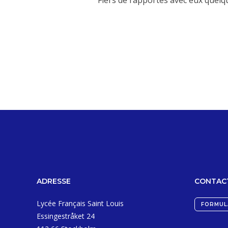
Fiers de rapportés avec eux quelqu
ADRESSE
CONTAC
Lycée Français Saint Louis
FORMUL
Essingestråket 24