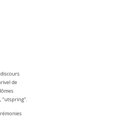
 discours
rivel de
plômes
, ”utspring”.
cérémonies