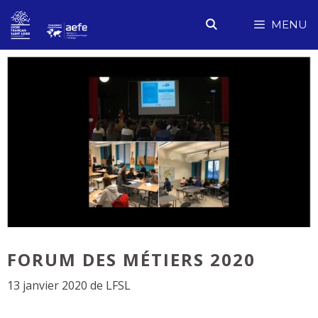
Aller
MENU
au
contenu
FORUM DES MÉTIERS 2020
13 janvier 2020
de
LFSL