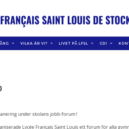
GÅNG
VILKA ÄR VI?
LIVET PÅ LFSL
CDI
KON
0
lanering under skolans jobb-forum !
niserade Lycée Français Saint Louis ett forum för alla gym