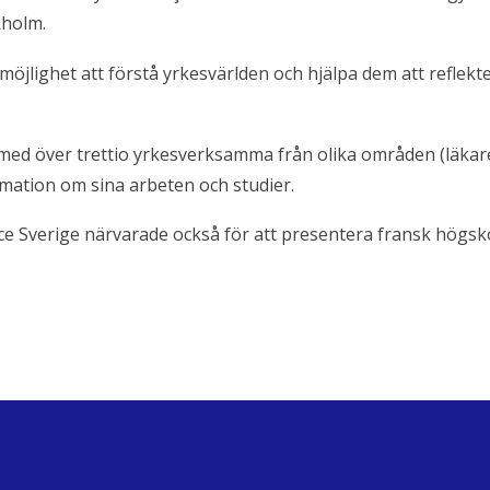
kholm.
öjlighet att förstå yrkesvärlden och hjälpa dem att reflekte
d över trettio yrkesverksamma från olika områden (läkare, 
rmation om sina arbeten och studier.
e Sverige närvarade också för att presentera fransk högsk