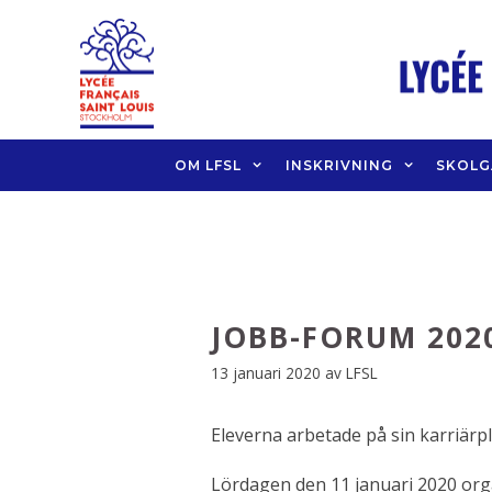
Hoppa
till
innehåll
OM LFSL
INSKRIVNING
SKOL
JOBB-FORUM 202
13 januari 2020
av
LFSL
Eleverna arbetade på sin karriärp
Lördagen den 11 januari 2020 orga