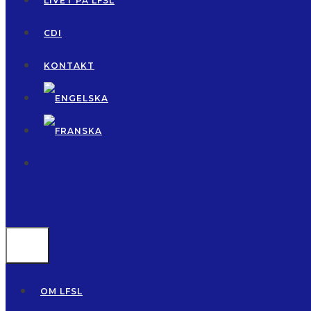
LIVET PÅ LFSL
CDI
KONTAKT
MENU
OM LFSL