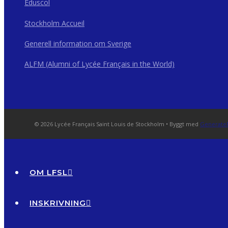
Eduscol
Stockholm Accueil
Generell information om Sverige
ALFM (Alumni of Lycée Français in the World)
© 2026 Lycée Français Saint Louis de Stockholm
• Byggt med
Generate
OM LFSL
INSKRIVNING