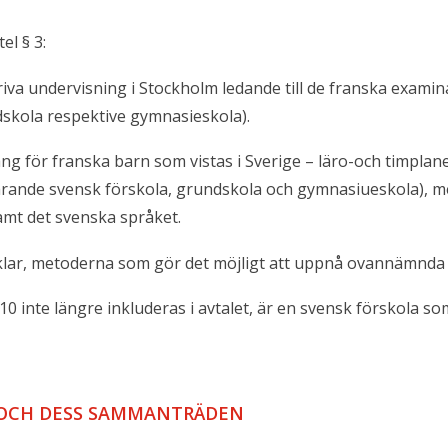
el § 3:
edriva undervisning i Stockholm ledande till de franska exam
dskola respektive gymnasieskola).
lgång för franska barn som vistas i Sverige – läro-och timpl
arande svensk förskola, grundskola och gymnasiueskola), m
samt det svenska språket.
rtiklar, metoderna som gör det möjligt att uppnå ovannämnda 
10 inte längre inkluderas i avtalet, är en svensk förskola s
) OCH DESS SAMMANTRÄDEN