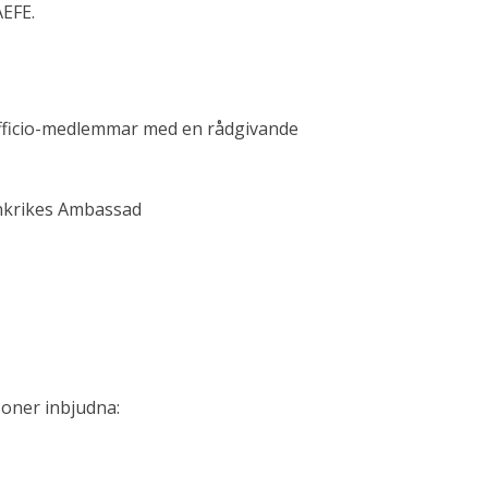
AEFE.
 officio-medlemmar med en rådgivande
ankrikes Ambassad
soner inbjudna: