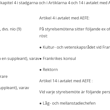
pitel 4 i stadgarna och i Artiklarna 4 och 14 i avtalet med 
Artikel 4 i avtalet med AEFE:
 dvs. nio (9)
På styrelsemötena sitter följande ex
röst:
● Kultur- och vetenskapsrådet vid Fr
h en suppleant), varav
● Frankrikes konsul
● Rektorn
ärare
Artikel 14 i avtalet med AEFE :
uppleant), varav
Vid varje styrelsemöte är följande per
● Låg- och mellanstadiechefen