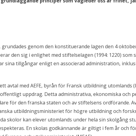
grundläggande principer som vägleder oss är frihet, jä
SL, grundades genom den konstituerande lagen den 4 oktober
gerar den sig i enlighet med stiftelselagen (1994: 1220) som s
 sina tillgångar enligt en associerad administration, inklu
 ett avtal med AEFE, byrån för Fransk utbildning utomlands 
ett offentligt uppdrag. Detta administrativa, ekonomiska och
re för den franska staten och av stiftelsens ordförande. Avta
nska utbildningsministeriet för högre utbildning och forskn
nda skolor kan elever utomlands under hela sin skolgång stu
pekteras. En skolas godkännande är giltigt i fem år och för 