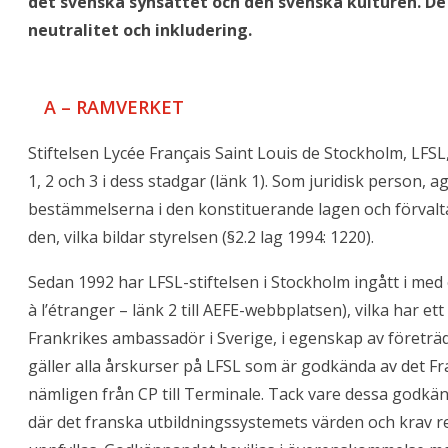
det svenska synsättet och den svenska kulturen. De 
neutralitet och inkludering.
A – RAMVERKET
Stiftelsen Lycée Français Saint Louis de Stockholm, LF
1, 2 och 3 i dess stadgar (länk 1). Som juridisk person, a
bestämmelserna i den konstituerande lagen och förvaltar
den, vilka bildar styrelsen (§2.2 lag 1994: 1220).
Sedan 1992 har LFSL-stiftelsen i Stockholm ingått i med
à l’étranger – länk 2 till AEFE-webbplatsen), vilka har 
Frankrikes ambassadör i Sverige, i egenskap av företräda
gäller alla årskurser på LFSL som är godkända av det Fra
nämligen från CP till Terminale. Tack vare dessa godkä
där det franska utbildningssystemets värden och krav res