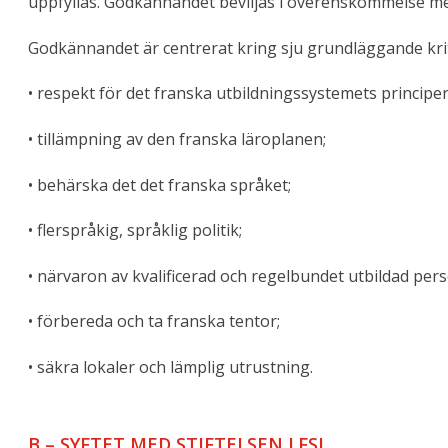
uppfyllas. Godkännandet beviljas i överenskommelse me
Godkännandet är centrerat kring sju grundläggande krit
• respekt för det franska utbildningssystemets principe
• tillämpning av den franska läroplanen;
• behärska det det franska språket;
• flerspråkig, språklig politik;
• närvaron av kvalificerad och regelbundet utbildad pers
• förbereda och ta franska tentor;
• säkra lokaler och lämplig utrustning.
B – SYFTET MED STIFTELSEN LFSL