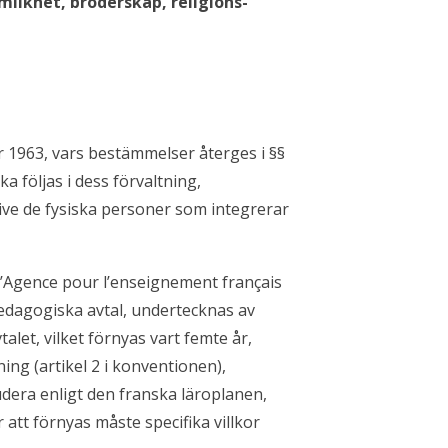
mlikhet, broderskap, religions-
 1963, vars bestämmelser återges i §§
ka följas i dess förvaltning,
sive de fysiska personer som integrerar
(l’Agence pour l’enseignement français
 pedagogiska avtal, undertecknas av
let, vilket förnyas vart femte år,
ing (artikel 2 i konventionen),
dera enligt den franska läroplanen,
att förnyas måste specifika villkor