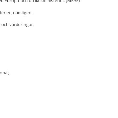
d Europa-och utrikesministeriet. (MEAE).
erier, nämligen:
r och värderingar;
onal;