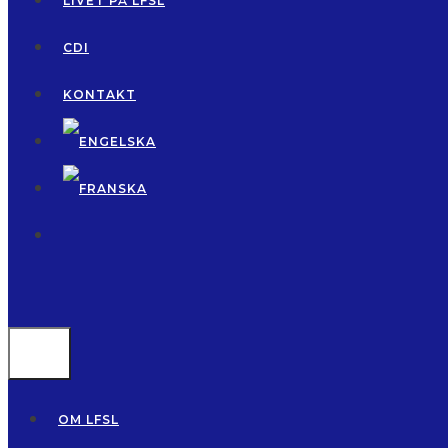
LIVET PÅ LFSL
CDI
KONTAKT
MENU
OM LFSL