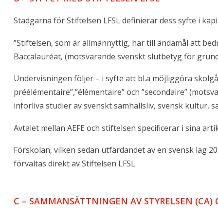
Stadgarna för Stiftelsen LFSL definierar dess syfte i kapit
”Stiftelsen, som är allmännyttig, har till ändamål att b
Baccalauréat, (motsvarande svenskt slutbetyg för grun
Undervisningen följer – i syfte att bl.a möjliggöra sko
préélémentaire”,”élémentaire” och ”secondaire” (motsv
införliva studier av svenskt samhällsliv, svensk kultur, 
Avtalet mellan AEFE och stiftelsen specificerar i sina a
Förskolan, vilken sedan utfärdandet av en svensk lag 20
förvaltas direkt av Stiftelsen LFSL.
C – SAMMANSÄTTNINGEN AV STYRELSEN (CA