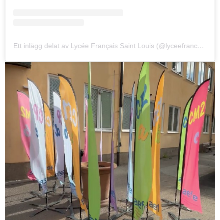
Ett inlägg delat av Lycée Français Saint Louis (@lyceefrancaisstockholm)