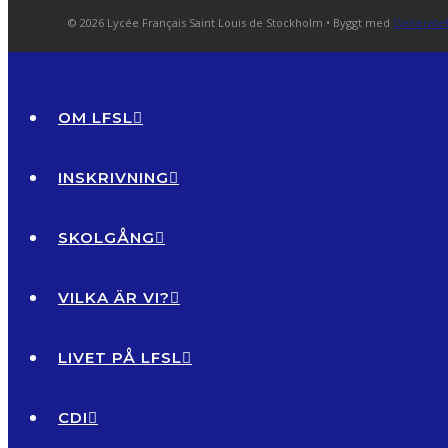
© 2026 Lycée Français Saint Louis de Stockholm
• Byggt med
Generate
OM LFSL
INSKRIVNING
SKOLGÅNG
VILKA ÄR VI?
LIVET PÅ LFSL
CDI