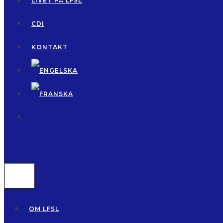
LIVET PÅ LFSL
CDI
KONTAKT
MENU
OM LFSL