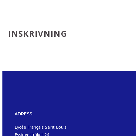
INSKRIVNING
ADRESS
Lycée Français Saint Louis
Essingestråket 24