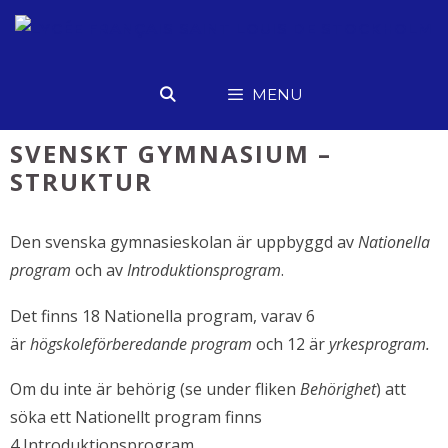
Hoppa
till
innehåll
MENU
SVENSKT GYMNASIUM –
STRUKTUR
Den svenska gymnasieskolan är uppbyggd av
Nationella
program
och av
Introduktionsprogram
.
​Det finns 18 Nationella program, varav 6
är
högskoleförberedande program
och 12 är
yrkesprogram.
Om du inte är behörig (se under fliken
Behörighet
) att
söka ett Nationellt program finns
4 Introduktionsprogram.