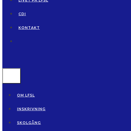
LIVET PÅ LFSL
CDI
KONTAKT
MENU
OM LFSL
INSKRIVNING
SKOLGÅNG