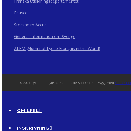
Franska utbildningsdepartementet
Eduscol
Stockholm Accueil
Generell information om Sverige
ALFM (Alumni of Lycée Français in the World)
© 2026 Lycée Français Saint Louis de Stockholm
• Byggt med
Generate
OM LFSL
INSKRIVNING