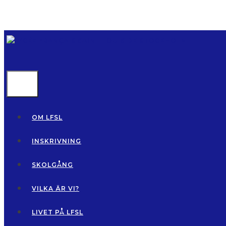
Hoppa
till
innehåll
MENU
OM LFSL
INSKRIVNING
SKOLGÅNG
VILKA ÄR VI?
LIVET PÅ LFSL