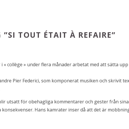
SI TOUT ÉTAIT À REFAIRE”
i « collège » under flera månader arbetat med att sätta upp
ndre Pier Federici, som komponerat musiken och skrivit tex
.
 blir utsatt för obehagliga kommentarer och gester från sina
liga konsekvenser. Hans kamrater inser då att det är mobbnin