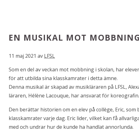
EN MUSIKAL MOT MOBBNING ”
11 maj 2021
av
LFSL
Som en del av veckan mot mobbning i skolan, har elever 
för att utbilda sina klasskamrater i detta ämne.
Denna musikal är skapad av musikläraren på LFSL, Alexa
läraren, Hélène Lacouque, har ansvarat för koreografin
Den berättar historien om en elev på collège, Eric, som
klasskamrater varje dag. Eric lider, vilket kan få allvar
med och undrar hur de kunde ha handlat annorlunda.