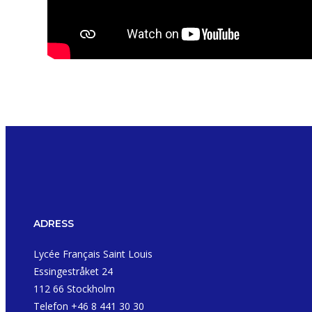
ADRESS
Lycée Français Saint Louis
Essingestråket 24
112 66 Stockholm
Telefon +46 8 441 30 30