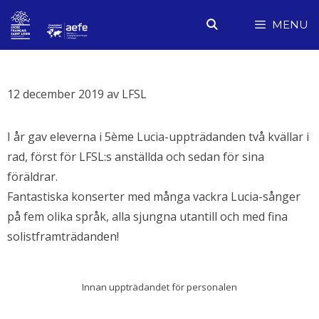
Hoppa
MENU
till
innehåll
12 december 2019
av
LFSL
I år gav eleverna i 5ème Lucia-uppträdanden två kvällar i
rad, först för LFSL:s anställda och sedan för sina
föräldrar.
Fantastiska konserter med många vackra Lucia-sånger
på fem olika språk, alla sjungna utantill och med fina
solistframträdanden!
Innan uppträdandet för personalen