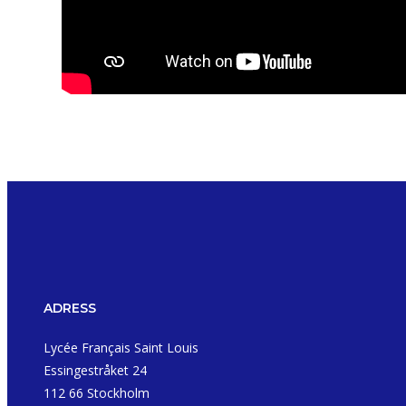
ADRESS
Lycée Français Saint Louis
Essingestråket 24
112 66 Stockholm