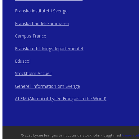
Franska institutet i Sverige
Franska handelskammaren
Campus France
Franska utbildningsdepartementet
Eduscol
Stockholm Accueil
Generell information om Sverige
ALFM (Alumni of Lycée Français in the World)
© 2026 Lycée Français Saint Louis de Stockholm
• Byggt med
Generate