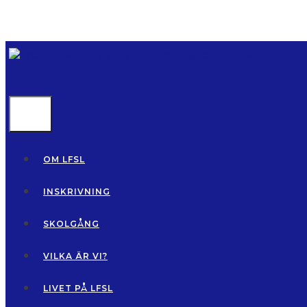
Hoppa
till
innehåll
MENU
OM LFSL
INSKRIVNING
SKOLGÅNG
VILKA ÄR VI?
LIVET PÅ LFSL