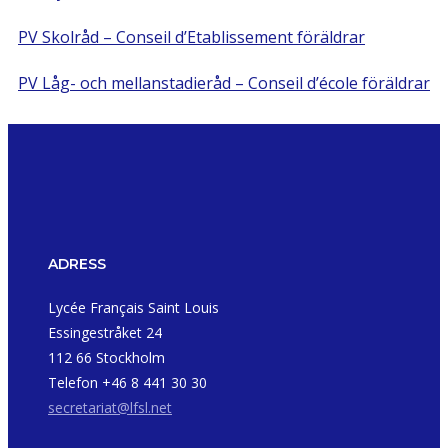
PV Skolråd – Conseil d’Etablissement föräldrar
PV Låg- och mellanstadieråd – Conseil d’école föräldrar
ADRESS
Lycée Français Saint Louis
Essingestråket 24
112 66 Stockholm
Telefon +46 8 441 30 30
secretariat@lfsl.net