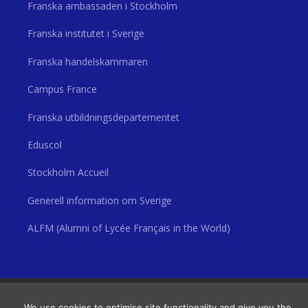
Franska ambassaden i Stockholm
Franska institutet i Sverige
Franska handelskammaren
Campus France
Franska utbildningsdepartementet
Eduscol
Stockholm Accueil
Generell information om Sverige
ALFM (Alumni of Lycée Français in the World)
© 2026 Lycée Français Saint Louis de Stockholm
• Byggt med
GeneratePress
We use cookies to optimise site functionality and give you the