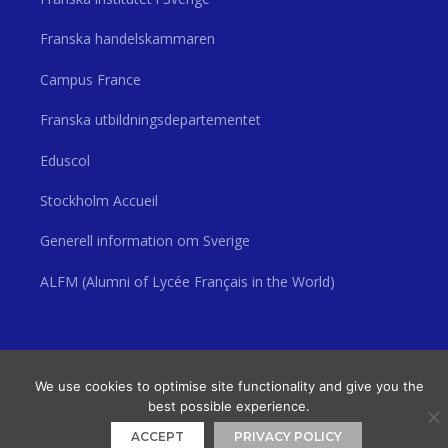
Franska handelskammaren
Campus France
Franska utbildningsdepartementet
Eduscol
Stockholm Accueil
Generell information om Sverige
ALFM (Alumni of Lycée Français in the World)
© 2026 Lycée Français Saint Louis de Stockholm
• Byggt med
GeneratePress
We use cookies to optimise site functionality and give you the
best possible experience.
ACCEPT
PRIVACY POLICY