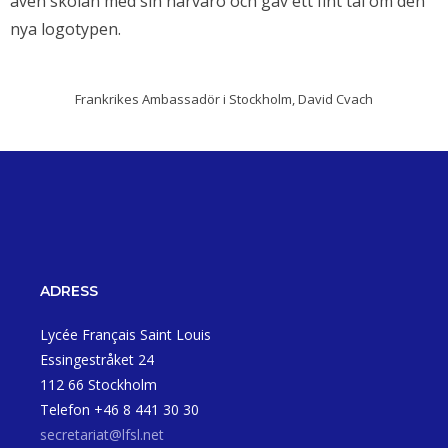
även skolan med sin närvaro och gav ett fint tal om den
nya logotypen.
Frankrikes Ambassadör i Stockholm, David Cvach
ADRESS
Lycée Français Saint Louis
Essingestråket 24
112 66 Stockholm
Telefon +46 8 441 30 30
secretariat@lfsl.net