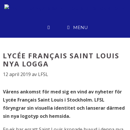
Hoppa
till
innehåll
MENU
LYCÉE FRANÇAIS SAINT LOUIS
NYA LOGGA
12 april 2019
av
LFSL
Vårens ankomst för med sig en vind av nyheter för
Lycée Français Saint Louis i Stockholm. LFSL
föryngrar sin visuella identitet och lanserar därmed
sin nya logotyp och hemsida.
En ek har ersatt Saint Louis kronade huvud i denna nya