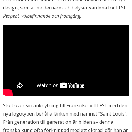
design, som är modernare och belyser värdena för LFSL:
Respekt, välbefinnande och framgång
.
Stolt över sin anknytning till Frankrike, vill LFSL med den
nya logotypen behålla länken med namnet ”Saint Louis”.
Från generation till generation är bilden av denna
franska kung ofta förknippad med ett ekträd, där han är