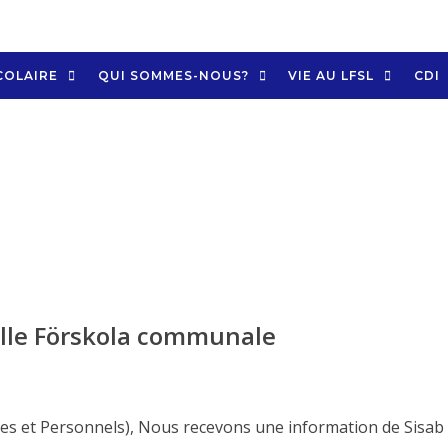
COLAIRE
QUI SOMMES-NOUS?
VIE AU LFSL
CDI
elle Förskola communale
ves et Personnels), Nous recevons une information de Sisab